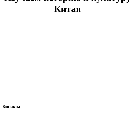
Китая
Контакты
+7 (937) 158 56 58
ArcoSchool@yandex.ru