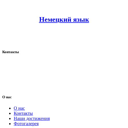
Немецкий язык
Контакты
+7 (937) 158 56 58
ArcoSchool@yandex.ru
Россия, город Уфа,
Ул. Мингажева, 156
О нас
О нас
Контакты
Наши достижения
Фотогалерея