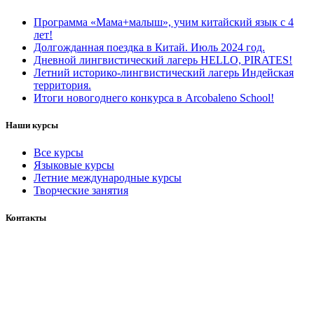
Программа «Мама+малыш», учим китайский язык с 4
лет!
Долгожданная поездка в Китай. Июль 2024 год.
Дневной лингвистический лагерь HELLO, PIRATES!
Летний историко-лингвистический лагерь Индейская
территория.
Итоги новогоднего конкурса в Arcobaleno School!
Наши курсы
Все курсы
Языковые курсы
Летние международные курсы
Творческие занятия
Контакты
+7 (937) 158 56 58
ArcoSchool@yandex.ru
Россия, город Уфа,
Ул. Мингажева, 156