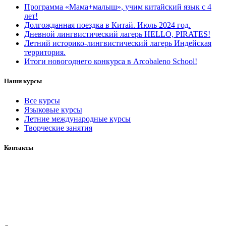
Программа «Мама+малыш», учим китайский язык с 4
лет!
Долгожданная поездка в Китай. Июль 2024 год.
Дневной лингвистический лагерь HELLO, PIRATES!
Летний историко-лингвистический лагерь Индейская
территория.
Итоги новогоднего конкурса в Arcobaleno School!
Наши курсы
Все курсы
Языковые курсы
Летние международные курсы
Творческие занятия
Контакты
+7 (937) 158 56 58
ArcoSchool@yandex.ru
Россия, город Уфа,
Ул. Мингажева, 156