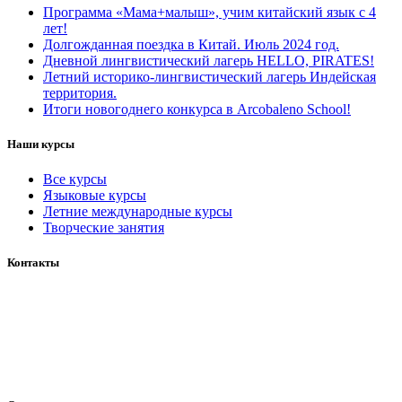
Программа «Мама+малыш», учим китайский язык с 4
лет!
Долгожданная поездка в Китай. Июль 2024 год.
Дневной лингвистический лагерь HELLO, PIRATES!
Летний историко-лингвистический лагерь Индейская
территория.
Итоги новогоднего конкурса в Arcobaleno School!
Наши курсы
Все курсы
Языковые курсы
Летние международные курсы
Творческие занятия
Контакты
+7 (937) 158 56 58
ArcoSchool@yandex.ru
Россия, город Уфа,
Ул. Мингажева, 156